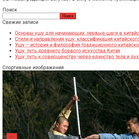
Поиск
Поиск
Свежие записи
Основы ушу для начинающих: первые шаги в китай
Стили и направления ушу: классификация китайског
Ушу – история и философия традиционного китайско
Ушу: путь древнего боевого искусства Китая
Ушу: путь к совершенству через единство тела и дух
Спортивные изображения